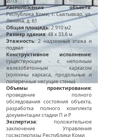
2013
Расположение объекта
:
Республика Коми, г. Сыктывкар, ул.
Ленина, д. 61
Общая площадь
: 2 910 м2
Размер здания
: 48 x 33,6 м
Этажность
: 2 надземных этажа и
подвал
Конструктивное исполнение
:
существующее - с неполным
железобетонным каркасом
(колонны каркаса, продольные и
поперечные несущие стены)
Объемы проектирования
:
проведение полного
обследования состояния объекта,
разработка полного комплекта
документации стадии П и Р
Экспертиза
: положительное
заключение Управления
госэкспертизы Республики Коми