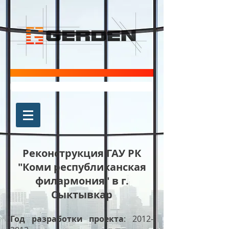
Реконструкция ГАУ РК
"Коми республиканская
филармония" в г.
Сыктывкар
Год разработки проекта
:
2012-