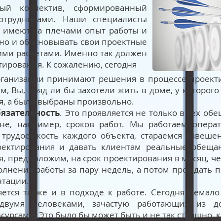
ый коллектив, сформированный
отрудниками. Наши специалисты
, имеют за плечами опыт работы и
, но и обосновывать свои проектные
ми расчетами. Именно так должен
тирования. К сожалению, сегодня
ганизации принимают решения в процессе проекти
ем, Вы, вряд ли бы захотели жить в доме, у которог
ся, а были выбраны произвольно.
бязательность
. Это проявляется не только в тех об
не, например, сроков работ. Мы работаем операт
трудоемкость каждого объекта, стараемся взвеше
оектирования и давать клиентам реальные обещан
я, предположим, на срок проектирования в месяц, ч
нения работы за пару недель, а потом прождать по
нтации.
яется также и в подходе к работе. Сегодня немало
-двумя человеками, зачастую работающих из 
урсами. Это было бы может быть и не так страшно, к