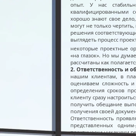
опыт. У нас стабильн
квалифицированными с
хорошо знают свое дело
могут не только чертить
решения соответствующи
выглядеть процесс проек
некоторые проектные ор
«на глазок». Но мы дума
рассчитаны как полагает
2. Ответственность и о
нашим клиентам, в пла
оцениваем сложность и 
определения сроков пр
клиенту сразу настроитьс
получить обещание выпол
получения своей докуме
Ответственность проявл
представленных одним
практически никакими рес