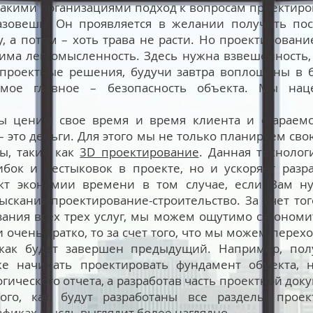
акими организациями подход к вопросам проектиро
зовешь. Он проявляется в желании получить поск
, а потом – хоть трава не расти. Но проектирование
тима легкомысленность. Здесь нужна взвешенность, 
проектные решения, будучи завтра воплощены в б
самое главное – безопасность объекта. Мы на
ы ценим свое время и время клиента и стараемс
 это деньги. Для этого мы не только планируем сво
ы, такие как
3D проектирование
. Данная технолог
бок и нестыковок в проекте, но и ускоряет разр
кт экономии времени в том случае, если Вам 
ыскания-проектирование-строительство. За счет то
ания всех трех услуг, мы можем ощутимо сэкономит
ли очень кратко, то за счет того, что мы можем пере
 как будет завершен предыдущий. Например, по
е начинать проектировать фундамент объекта, 
огического отчета, а разработав часть проектной до
ого, как будут разработаны все разделы прое
фиках мысль выглядит более наглядно.