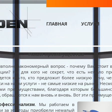
ГЛАВНАЯ
УСЛУГИ
Наши преимущества
 вполне закономерный вопрос - почему Вам стоит в
ции? Ни для кого не секрет, что есть немало пр
дется кто-то, кто предложит более низкую цену, 
и на наши услуги – не самые низкие на рынке. Несмо
и преимуществами, благодаря которым большинст
 обращаются к нам вновь и вновь. Вот эти преимуще
офессионализм
. Мы работаем в
 и за эти годы приобрели немалый