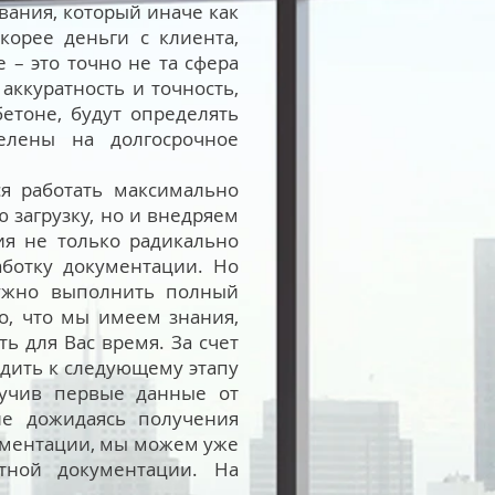
вания, который иначе как
орее деньги с клиента,
 – это точно не та сфера
аккуратность и точность,
етоне, будут определять
целены на долгосрочное
я работать максимально
ю загрузку, но и внедряем
ия не только радикально
аботку документации. Но
нужно выполнить полный
го, что мы имеем знания,
ь для Вас время. За счет
ходить к следующему этапу
лучив первые данные от
не дожидаясь получения
кументации, мы можем уже
ктной документации. На