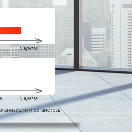
t, время
в
t, время
рганизации и останетесь